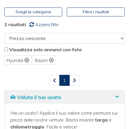
Scegli la categoria
Filtra i risultati
2 risultati
Azzera filtri
SCOPRI LA QUALITÀ FIRMATA F.LLI
LOVATO
Visualizza solo annunci con foto
Benvenuto nel
nuovo Centro Auto Usate Fratelli
Lovato di Verona
, situato
in Via Flavio Gioia
. Nel nostro
Hyundai
Bayon
showroom troverai
un’ampia selezione di vetture usate
garantite
, tutte accuratamente controllate e certificate,
ideali per chi cerca auto usate sicure e affidabili a Verona e
1
provincia.
Valuta il tuo usato
Il nostro team specializzato nella vendita di auto
usate
a Verona è pronto a offrirti assistenza qualificata e
a consigliarti nella scelta del veicolo più adatto alle tue
Hai un usato? Applica il suo valore come permuta sui
esigenze. Scopri le nostre
soluzioni di finanziamento
prezzi delle nostre vetture. Basta inserire
targa
e
personalizzate
e approfitta della valutazione immediata
chilometraggio
. Facile e veloce!