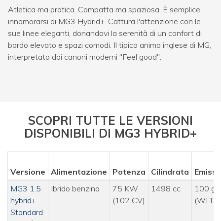
Atletica ma pratica. Compatta ma spaziosa. È semplice
innamorarsi di MG3 Hybrid+. Cattura l'attenzione con le
sue linee eleganti, donandovi la serenità di un confort di
bordo elevato e spazi comodi. Il tipico animo inglese di MG,
interpretato dai canoni moderni "Feel good".
SCOPRI TUTTE LE VERSIONI
DISPONIBILI DI MG3 HYBRID+
Versione
Alimentazione
Potenza
Cilindrata
Emissi
MG3 1.5
Ibrido benzina
75 KW
1498 cc
100 g/
hybrid+
(102 CV)
(WLTP
Standard