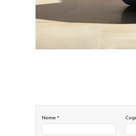
Nome
*
Cog