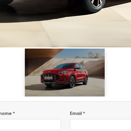
nome
*
Email
*