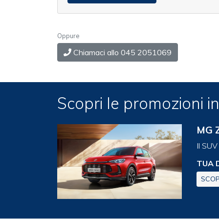
Oppure
Chiamaci allo 045 2051069
Scopri le promozioni 
MG Z
Il SUV
TUA 
SCOP