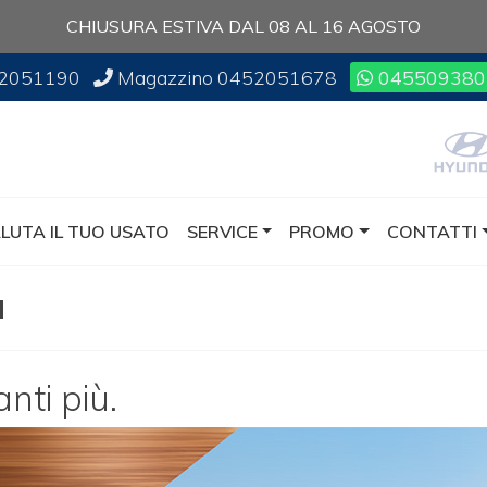
CHIUSURA ESTIVA DAL 08 AL 16 AGOSTO
2051190
Magazzino
0452051678
045509380
LUTA IL TUO USATO
SERVICE
PROMO
CONTATTI
a
nti più.