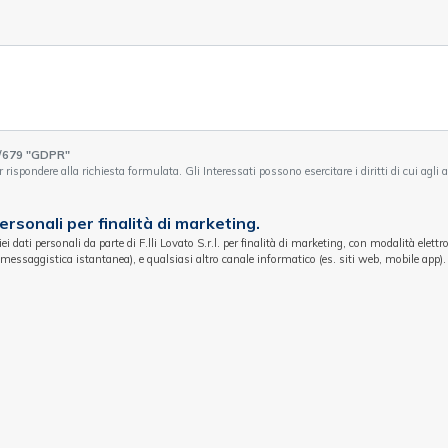
/679 "GDPR"
 rispondere alla richiesta formulata. Gli Interessati possono esercitare i diritti di cui agli
rsonali per finalità di marketing.
 dati personali da parte di F.lli Lovato S.r.l. per finalità di marketing, con modalità elettr
essaggistica istantanea), e qualsiasi altro canale informatico (es. siti web, mobile app).