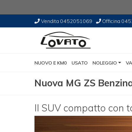
Vendita
0452051069
Officina
045
NUOVO E KM0
USATO
NOLEGGIO
VA
Nuova MG ZS Benzin
Il SUV compatto con ta