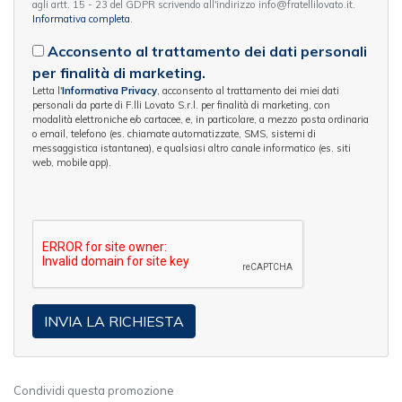
agli artt. 15 - 23 del GDPR scrivendo all'indirizzo info@fratellilovato.it.
Informativa completa
.
Acconsento al trattamento dei dati personali
per finalità di marketing.
Letta l'
Informativa Privacy
, acconsento al trattamento dei miei dati
personali da parte di F.lli Lovato S.r.l. per finalità di marketing, con
modalità elettroniche e/o cartacee, e, in particolare, a mezzo posta ordinaria
o email, telefono (es. chiamate automatizzate, SMS, sistemi di
messaggistica istantanea), e qualsiasi altro canale informatico (es. siti
web, mobile app).
Condividi questa promozione