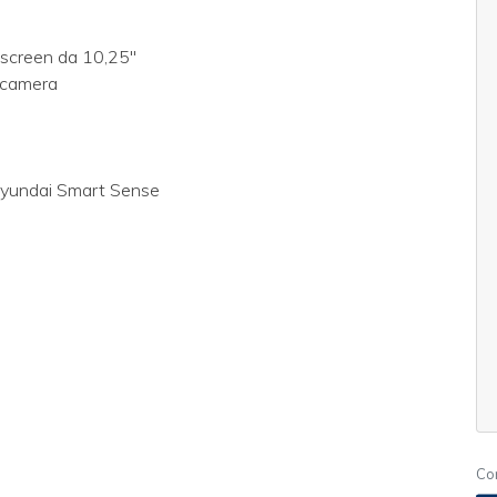
hscreen da 10,25"
rocamera
a Hyundai Smart Sense
Co