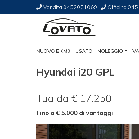
Vendita
0452051069
Officina
045
NUOVO E KM0
USATO
NOLEGGIO
VA
Hyundai i20 GPL
Tua da € 17.250
Fino a € 5.000 di vantaggi