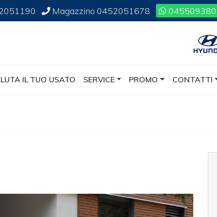
2051190
Magazzino
0452051678
045509380
LUTA IL TUO USATO
SERVICE
PROMO
CONTATTI