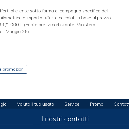
erti al cliente sotto forma di campagna specifica del
ilometrica e importo offerto calcolati in base al prezzo
 €/1.000 L (Fonte prezzi carburante: Ministero
a - Maggio 26).
le promozioni
gio
Valuta il tuo usato
Service
Promo
Contatt
I nostri contatti