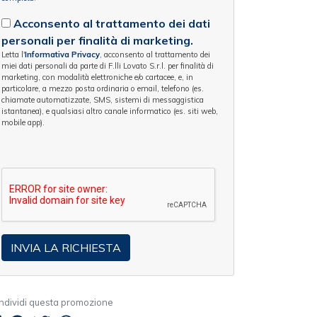
Acconsento al trattamento dei dati
personali per finalità di marketing.
Letta l'
Informativa Privacy
, acconsento al trattamento dei
miei dati personali da parte di F.lli Lovato S.r.l. per finalità di
marketing, con modalità elettroniche e/o cartacee, e, in
particolare, a mezzo posta ordinaria o email, telefono (es.
chiamate automatizzate, SMS, sistemi di messaggistica
istantanea), e qualsiasi altro canale informatico (es. siti web,
mobile app).
ndividi questa promozione