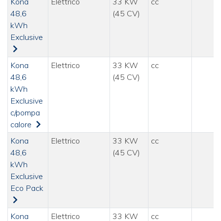
Kona
Elettrico
33 KW
cc
48,6
(45 CV)
kWh
Exclusive
Kona
Elettrico
33 KW
cc
48,6
(45 CV)
kWh
Exclusive
c/pompa
calore
Kona
Elettrico
33 KW
cc
48,6
(45 CV)
kWh
Exclusive
Eco Pack
Kona
Elettrico
33 KW
cc