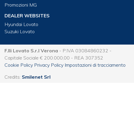
Promozioni MG
DEALER WEBSITES
Hyundai Lovato
Suzuki Lovato
F.lli Lovato S.r.l Verona
- P.IVA 03084860232 -
Capitale Sociale € 200.000,00 - REA 307352
Cookie Policy
Privacy Policy
Impostazioni di tracciamento
Credits:
Smilenet Srl