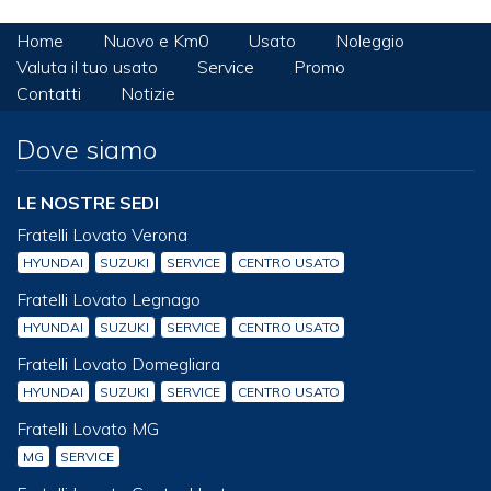
Home
Nuovo e Km0
Usato
Noleggio
Valuta il tuo usato
Service
Promo
Contatti
Notizie
Dove siamo
LE NOSTRE SEDI
Fratelli Lovato Verona
HYUNDAI
SUZUKI
SERVICE
CENTRO USATO
Fratelli Lovato Legnago
HYUNDAI
SUZUKI
SERVICE
CENTRO USATO
Fratelli Lovato Domegliara
HYUNDAI
SUZUKI
SERVICE
CENTRO USATO
Fratelli Lovato MG
MG
SERVICE