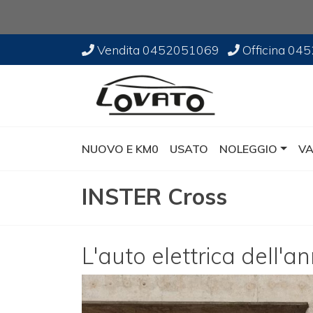
Vendita
0452051069
Officina
045
NUOVO E KM0
USATO
NOLEGGIO
VA
INSTER Cross
L'auto elettrica dell'an