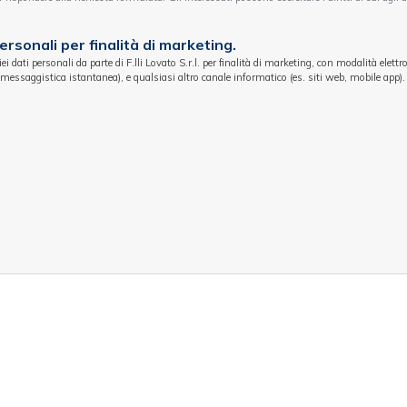
rsonali per finalità di marketing.
 dati personali da parte di F.lli Lovato S.r.l. per finalità di marketing, con modalità elettr
essaggistica istantanea), e qualsiasi altro canale informatico (es. siti web, mobile app).