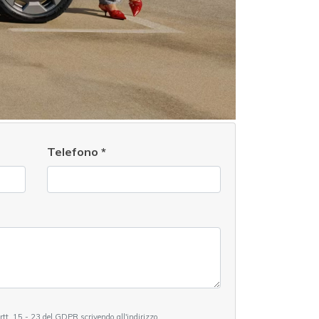
Telefono
*
 artt. 15 - 23 del GDPR scrivendo all'indirizzo