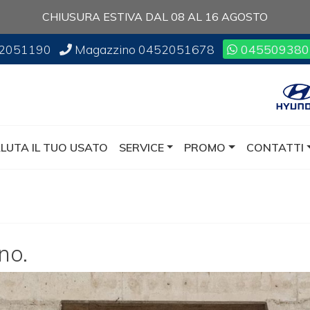
CHIUSURA ESTIVA DAL 08 AL 16 AGOSTO
2051190
Magazzino
0452051678
045509380
LUTA IL TUO USATO
SERVICE
PROMO
CONTATTI
no.