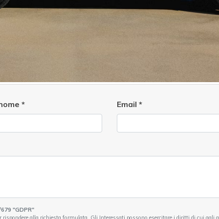
nome
*
Email
*
/679 "GDPR"
 rispondere alla richiesta formulata. Gli Interessati possono esercitare i diritti di cui agli