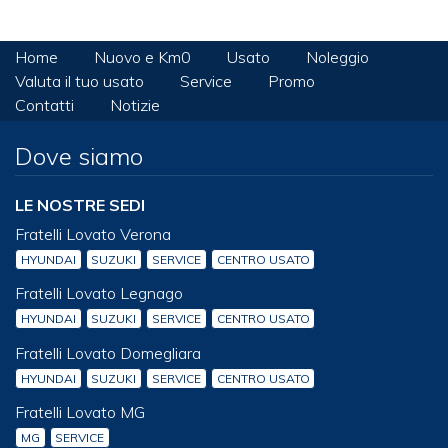
Home
Nuovo e Km0
Usato
Noleggio
Valuta il tuo usato
Service
Promo
Contatti
Notizie
Dove siamo
LE NOSTRE SEDI
Fratelli Lovato Verona
HYUNDAI
SUZUKI
SERVICE
CENTRO USATO
Fratelli Lovato Legnago
HYUNDAI
SUZUKI
SERVICE
CENTRO USATO
Fratelli Lovato Domegliara
HYUNDAI
SUZUKI
SERVICE
CENTRO USATO
Fratelli Lovato MG
MG
SERVICE