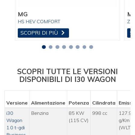
MG
M
HS HEV COMFORT
ZS
SCOPRI DI PIÙ
S
SCOPRI TUTTE LE VERSIONI
DISPONIBILI DI I30 WAGON
Versione
Alimentazione
Potenza
Cilindrata
Emissi
i30
Benzina
85 KW
998 cc
127.90
Wagon
(115 CV)
g/Km
1.0 t-gdi
(WLTP
Business